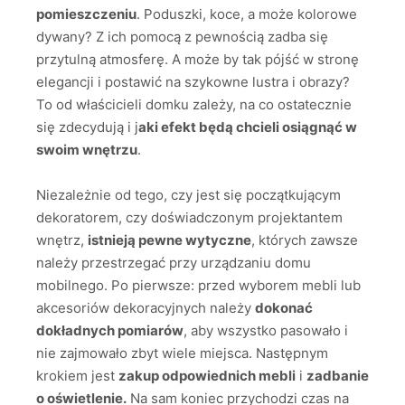
pomieszczeniu
. Poduszki, koce, a może kolorowe
dywany? Z ich pomocą z pewnością zadba się
przytulną atmosferę. A może by tak pójść w stronę
elegancji i postawić na szykowne lustra i obrazy?
To od właścicieli domku zależy, na co ostatecznie
się zdecydują i j
aki efekt będą chcieli osiągnąć w
swoim wnętrzu
.
Niezależnie od tego, czy jest się początkującym
dekoratorem, czy doświadczonym projektantem
wnętrz,
istnieją pewne wytyczne
, których zawsze
należy przestrzegać przy urządzaniu domu
mobilnego. Po pierwsze: przed wyborem mebli lub
akcesoriów dekoracyjnych należy
dokonać
dokładnych pomiarów
, aby wszystko pasowało i
nie zajmowało zbyt wiele miejsca. Następnym
krokiem jest
zakup odpowiednich mebli
i
zadbanie
o oświetlenie.
Na sam koniec przychodzi czas na