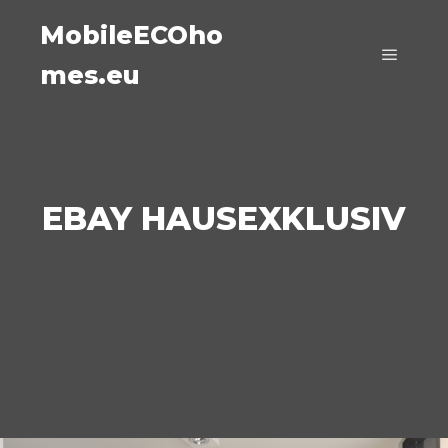
MobileECOho
mes.eu
Główne
EBAY HAUSEXKLUSIV
bild1